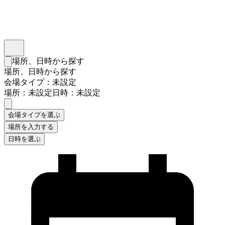
インスタベース
メニュー
場所、日時から探す
検索フォームを閉じる
場所、日時から探す
会場タイプ：未設定
場所：未設定
日時：未設定
会場タイプを選ぶ
場所を入力する
日時を選ぶ