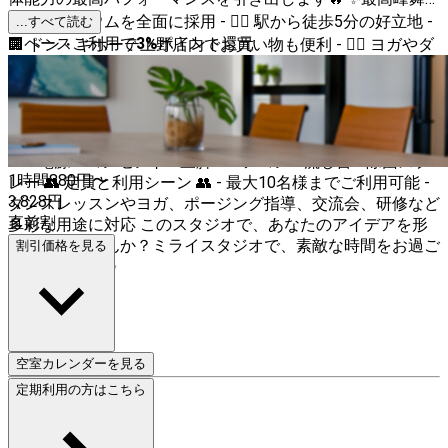
台床リノリウムを全面に採用 - 🚶‍♂️ 駅から徒歩5分の好立地 -
...すべて読む
スペースご利用で
3
%
ポイント還元
🏢 ドン・キホーテ上野店内でお買い物も便利 - 🧘‍♀️ ヨガやダ
ンス、ワークショップに最適な広々とした30㎡の空間 - 🎶
スピーカー・アンプ完備で音楽も楽しめます - 🧼 清潔な男
女別トイレと着替えスペース - 🔒 安心の防犯カメラ設置 - 🌐
高速Wi-Fi用意でネットもスムーズ 🛠️ 設備一覧 🛠️ - バレエバ
ー - 電源・コンセント - 三脚 - エアコン - 流し台 - 除菌スプ
1時間
880
円〜
レー 👥 定員と利用シーン 👥 - 最大10名様までご利用可能 -
3,828
円
ダンスレッスンやヨガ、ポージング指導、交流会、研修など
直前割
多彩な用途に対応 このスタジオで、あなたのアイデアを形
にしてみませんか？ミライスタジオで、素敵な時間をお過ご
割引価格を見る
しください！✨
空室カレンダーを見る
定期利用の方はこちら