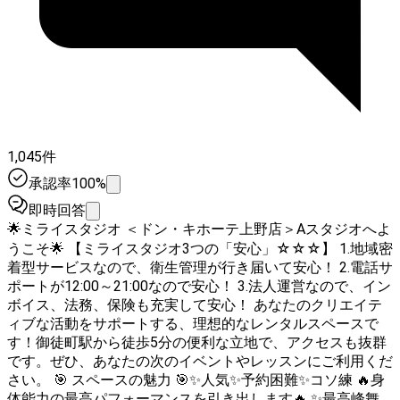
1,045件
承認率100%
即時回答
🌟ミライスタジオ ＜ドン・キホーテ上野店＞Aスタジオへよ
うこそ🌟 【ミライスタジオ3つの「安心」☆☆☆】 1.地域密
着型サービスなので、衛生管理が行き届いて安心！ 2.電話サ
ポートが12:00～21:00なので安心！ 3.法人運営なので、イン
ボイス、法務、保険も充実して安心！ あなたのクリエイテ
ィブな活動をサポートする、理想的なレンタルスペースで
す！御徒町駅から徒歩5分の便利な立地で、アクセスも抜群
です。ぜひ、あなたの次のイベントやレッスンにご利用くだ
さい。 🎯 スペースの魅力 🎯✨人気✨予約困難✨コソ練 🔥身
体能力の最高パフォーマンスを引き出します🔥 ✨最高峰舞