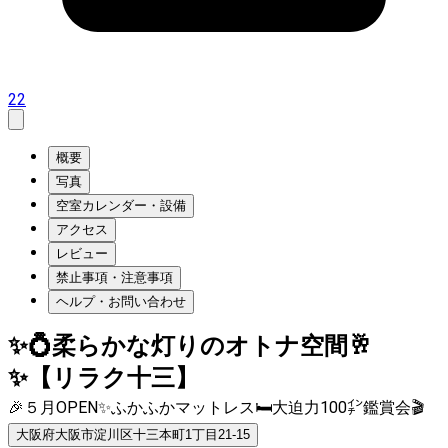
22
概要
写真
空室カレンダー・設備
アクセス
レビュー
禁止事項・注意事項
ヘルプ・お問い合わせ
✨💍柔らかな灯りのオトナ空間🥂
✨【リラク十三】
🎉５月OPEN✨ふかふかマットレス🛏大迫力100㌅鑑賞会🎬
大阪府大阪市淀川区十三本町1丁目21-15