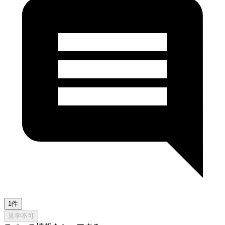
1件
見学不可