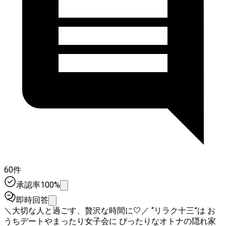
60件
承認率100%
即時回答
＼大切な人と過ごす、贅沢な時間に🤍／ “リラク十三”は お
うちデートやまったり女子会に ぴったりなオトナの隠れ家