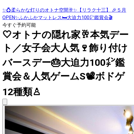
✨💍柔らかな灯りのオトナ空間🥂✨【リラク十三】 🎉５月
OPEN✨ふかふかマットレス🛏大迫力100㌅鑑賞会🎬
今すぐ予約可能
🤍オトナの隠れ家🥂本気デー
ト／女子会大人気🍷飾り付け
バースデー🎂大迫力100㌅鑑
賞会＆人気ゲームS📽️ボドゲ
12種類♙