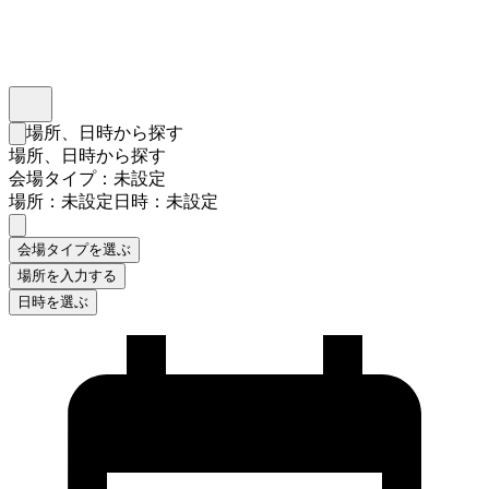
インスタベース
メニュー
場所、日時から探す
検索フォームを閉じる
場所、日時から探す
会場タイプ：未設定
場所：未設定
日時：未設定
会場タイプを選ぶ
場所を入力する
日時を選ぶ