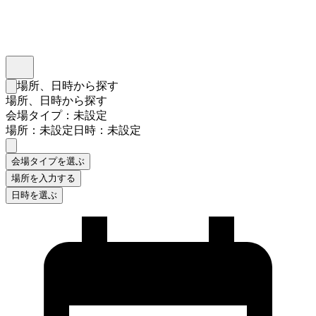
インスタベース
メニュー
場所、日時から探す
検索フォームを閉じる
場所、日時から探す
会場タイプ：未設定
場所：未設定
日時：未設定
会場タイプを選ぶ
場所を入力する
日時を選ぶ