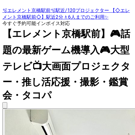
🫧エレメント京橋駅前🫧駅近/120プロジェクター 【◇エレ
メント京橋駅前◇】駅近2分🚶6人までのご利用✨
今すぐ予約可能
インボイス対応
【エレメント京橋駅前】🎮話
題の最新ゲーム機導入🎮大型
テレビ📺大画面プロジェクタ
ー・推し活応援・撮影・鑑賞
会・タコパ