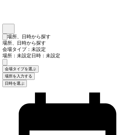
インスタベース
メニュー
場所、日時から探す
検索フォームを閉じる
場所、日時から探す
会場タイプ：未設定
場所：未設定
日時：未設定
会場タイプを選ぶ
場所を入力する
日時を選ぶ