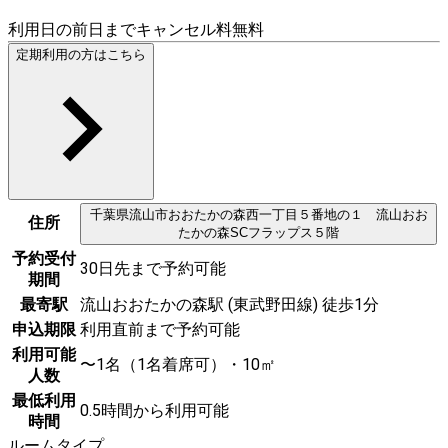
利用日の前日までキャンセル料無料
定期利用の方はこちら
千葉県
流山市
おおたかの森西一丁目５番地の１ 流山おお
住所
たかの森SCフラップス５階
予約受付
30日先まで予約可能
期間
最寄駅
流山おおたかの森駅 (東武野田線) 徒歩1分
申込期限
利用直前まで予約可能
利用可能
〜1名（1名着席可）・10㎡
人数
最低利用
0.5時間から利用可能
時間
ルームタイプ