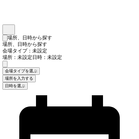
インスタベース
メニュー
場所、日時から探す
検索フォームを閉じる
場所、日時から探す
会場タイプ：未設定
場所：未設定
日時：未設定
会場タイプを選ぶ
場所を入力する
日時を選ぶ