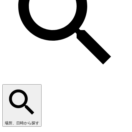
場所、日時から探す