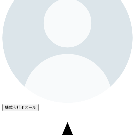
株式会社ボヌール