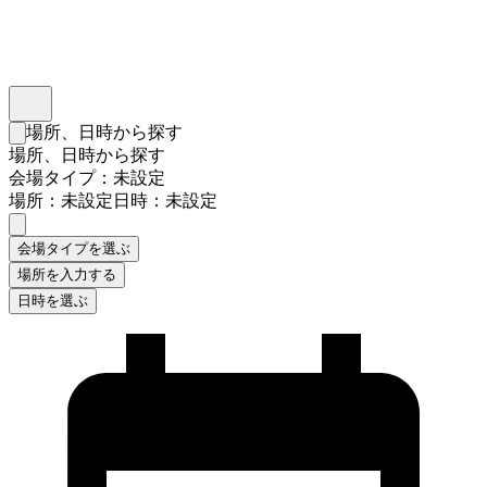
インスタベース
メニュー
場所、日時から探す
検索フォームを閉じる
場所、日時から探す
会場タイプ：未設定
場所：未設定
日時：未設定
会場タイプを選ぶ
場所を入力する
日時を選ぶ