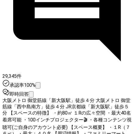
29,345件
承認率100%
即時回答
大阪メトロ 御堂筋線「新大阪駅」徒歩４分 大阪メトロ 御堂
筋線「西中島南方」徒歩４分 JR京都線「新大阪駅」徒歩５
分 【スペースの特徴】 ・約80㎡ １Rの広々空間 ・最大40名
着席可能 ・100インチプロジェクター🎬 ・各種コンテンツ視
聴可(ご自身のアカウント必要) 【スペース概要】 ・１R（７
６㎡） ・最大：４０名 【周辺情報】 ・ファミリーマート