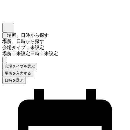
インスタベース
メニュー
場所、日時から探す
検索フォームを閉じる
場所、日時から探す
会場タイプ：未設定
場所：未設定
日時：未設定
会場タイプを選ぶ
場所を入力する
日時を選ぶ