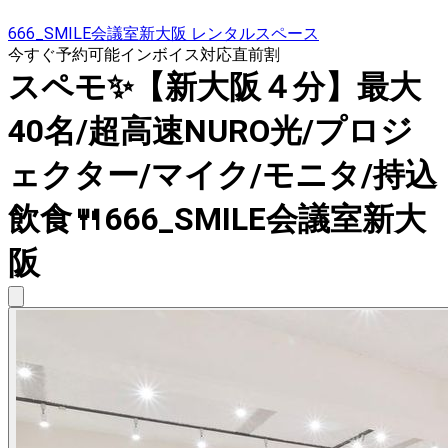
666_SMILE会議室新大阪 レンタルスペース
今すぐ予約可能
インボイス対応
直前割
スペモ✨️【新大阪４分】最大
40名/超高速NURO光/プロジ
ェクター/マイク/モニタ/持込
飲食🍴666_SMILE会議室新大
阪