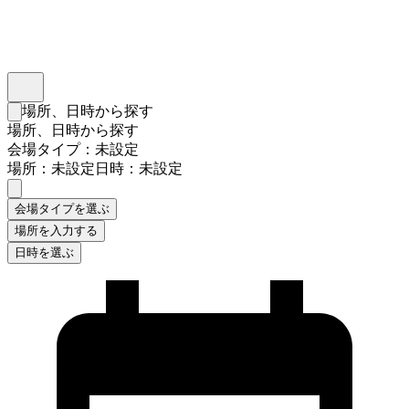
インスタベース
メニュー
場所、日時から探す
検索フォームを閉じる
場所、日時から探す
会場タイプ：未設定
場所：未設定
日時：未設定
会場タイプを選ぶ
場所を入力する
日時を選ぶ