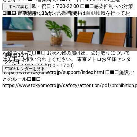
7:00-22:00 日曜・祝日：7:00-22:00 □■□感染抑制への対策
...すべて読む
□■□ 定期清掃に加え、営業時間中は自動換気を行ってお
スペースご利用で
3
%
ポイント還元
ります。 また、抗菌・ウイルス対策に有効な抗菌剤のコー
ティングを施しています。 □■□ご希望日時がご予約いた
だけない場合□■□ 以下をご確認ください。併設ブース、
近隣ブースがご予約できる可能性があります。 スペース掲
載者について＞掲載者のスペースをすべて見る □■□お忘
れ物について□■□ お忘れ物の届け出、受け取りについて
1時間
330
円〜
は以下にお問い合わせください。 東京メトロお客様センタ
1,320
円
ー：0570-033-555 (9:00～17:00)
空室カレンダーを見る
https://www.tokyometro.jp/support/index.html □■□施設ご
とのルール□■□
https://www.tokyometro.jp/safety/attention/pdf/prohibition.