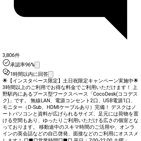
3,806件
承認率96%
1時間以内に回答
🌟【インスタベース限定】土日祝限定キャンペーン実施中🌟
3時間以上のご利用でお得な料金でご利用いただけます！ 上
野駅内にあるブース型ワークスペース「CocoDesk(ココデス
ク)」です。 無線LAN、電源コンセント2口、USB電源1口、
モニター（D-Sub、HDMIケーブルあり）完備！ デスクはノ
ートパソコンと資料が広げられるサイズ、足元には荷物を置
ける空間もあり、ゆったりご利用いただける広さの個室とな
っております。 移動途中のスキマ時間のご活用や、オンラ
インの英会話などの自己啓発、面接などのご利用にオススメ
します！ □■□営業時間□■□ 平日：7:00-22:00 土曜：