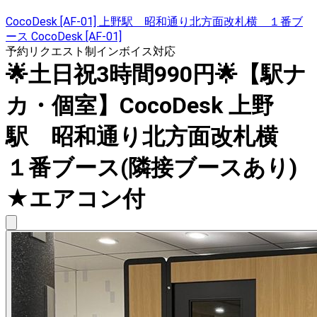
CocoDesk [AF-01] 上野駅 昭和通り北方面改札横 １番ブ
ース CocoDesk [AF-01]
予約リクエスト制
インボイス対応
🌟土日祝3時間990円🌟【駅ナ
カ・個室】CocoDesk 上野
駅 昭和通り北方面改札横
１番ブース(隣接ブースあり)
★エアコン付