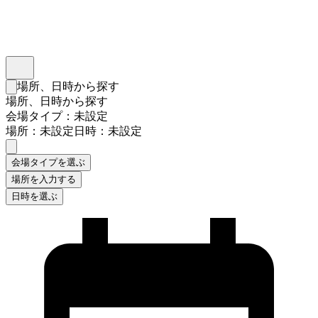
インスタベース
メニュー
場所、日時から探す
検索フォームを閉じる
場所、日時から探す
会場タイプ：未設定
場所：未設定
日時：未設定
会場タイプを選ぶ
場所を入力する
日時を選ぶ