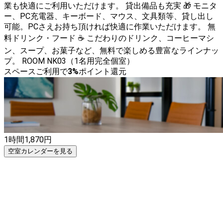
業も快適にご利用いただけます。 貸出備品も充実 🎁 モニタ
ー、PC充電器、キーボード、マウス、文具類等、貸し出し
可能。PCさえお持ち頂ければ快適に作業いただけます。 無
料ドリンク・フード ☕ こだわりのドリンク、コーヒーマシ
ン、スープ、お菓子など、無料で楽しめる豊富なラインナッ
プ。 ROOM NK03（1名用完全個室）
スペースご利用で
3
%
ポイント還元
1時間
1,870
円
空室カレンダーを見る