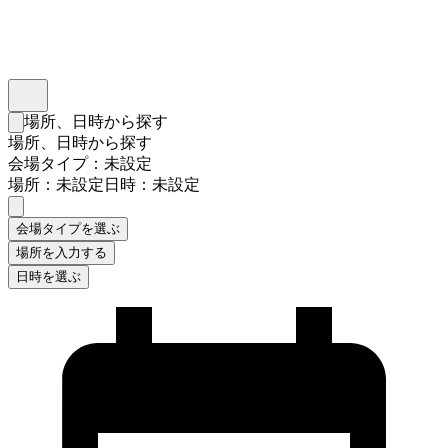
インスタベース
メニュー
場所、日時から探す
検索フォームを閉じる
場所、日時から探す
会場タイプ：未設定
場所：未設定
日時：未設定
会場タイプを選ぶ
場所を入力する
日時を選ぶ