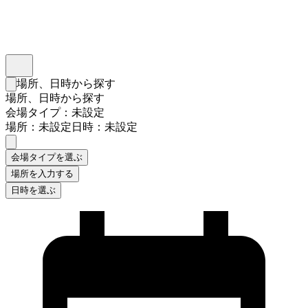
インスタベース
メニュー
場所、日時から探す
検索フォームを閉じる
場所、日時から探す
会場タイプ：未設定
場所：未設定
日時：未設定
会場タイプを選ぶ
場所を入力する
日時を選ぶ