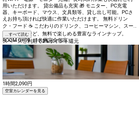
用いただけます。 貸出備品も充実 🎁 モニター、PC充電
器、キーボード、マウス、文具類等、貸し出し可能。PCさ
えお持ち頂ければ快適に作業いただけます。 無料ドリン
ク・フード ☕ こだわりのドリンク、コーヒーマシン、スー
プ、お菓子など、無料で楽しめる豊富なラインナップ。
...すべて読む
ROOM OK09（1名用完全個室）
スペースご利用で
3
%
ポイント還元
1時間
2,090
円
空室カレンダーを見る