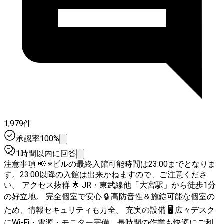
1,979件
承認率100%
1時間以内に回答
注意事項 📢 ※ビルの最終入館可能時間は23:00までとなりま
す。23:00以降の入館は出来かねますので、ご注意くださ
い。 アクセス抜群 🌟 JR・東武線他「大宮駅」から徒歩1分
の好立地。 完全個室で安心 🔒 高防音性＆施錠可能な個室の
ため、情報セキュリティも万全。 充実の設備 🖥️ 広々デスク
にWi-Fi・電源・モニター完備。長時間の作業も快適にご利