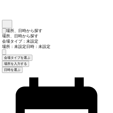
インスタベース
メニュー
場所、日時から探す
検索フォームを閉じる
場所、日時から探す
会場タイプ：未設定
場所：未設定
日時：未設定
会場タイプを選ぶ
場所を入力する
日時を選ぶ