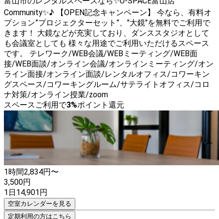
富山市のレンタルスペースなら✨U-SPACE富山店
Community✨♪ 【OPEN記念キャンペーン】 今なら、有料オ
プション”プロジェクターセット”、"大鏡"を無料でご利用で
きます！ 大鏡などが充実しており、ダンススタジオとして
も会議室としても 様々な用途でご利用いただけるスペース
です。 テレワーク/WEB会議/WEBミーティング/WEB面
接/WEB面談/オンライン会議/オンラインミーティング/オン
ライン面接/オンライン面談/レンタルオフィス/コワーキン
グスペース/コワーキングルーム/サテライトオフィス/コロ
ナ対策/オンライン授業/zoom
スペースご利用で
3
%
ポイント還元
1時間
2,834
円〜
3,500
円
1日
14,901
円
空室カレンダーを見る
定期利用の方はこちら