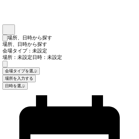
インスタベース
メニュー
場所、日時から探す
検索フォームを閉じる
場所、日時から探す
会場タイプ：未設定
場所：未設定
日時：未設定
会場タイプを選ぶ
場所を入力する
日時を選ぶ