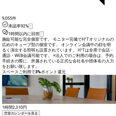
9,055件
承認率92%
1時間以内に回答
施錠可能な完全個室です。 モニター完備でH¹Tオリジナルの
広めのキューブ型の個室です。 オンライン会議中の顔を明
るく演出する照明も設置されています。 H¹Tは全席で会話・
通話・WEB会議可能です。 ※法人でのご利用の場合は、予約
手続きの際に、所属されている正式な会社名や団体名の入力
をお願い致します。
スペースご利用で
3
%
ポイント還元
1時間
2,310
円
空室カレンダーを見る