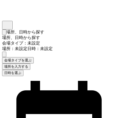
インスタベース
メニュー
場所、日時から探す
検索フォームを閉じる
場所、日時から探す
会場タイプ：未設定
場所：未設定
日時：未設定
会場タイプを選ぶ
場所を入力する
日時を選ぶ