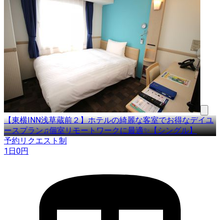
【東横INN浅草蔵前２】ホテルの綺麗な客室でお得なデイユ
ースプラン♫個室リモートワークに最適✨【シングル】
予約リクエスト制
1日
0
円