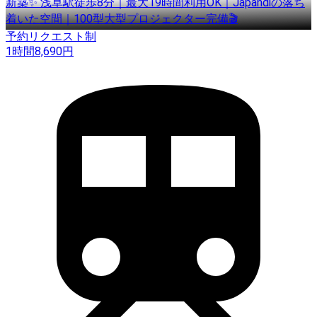
新築✨ 浅草駅徒歩8分｜最大19時間利用OK｜Japandiの落ち
着いた空間｜100型大型プロジェクター完備🎬
予約リクエスト制
1時間
8,690
円