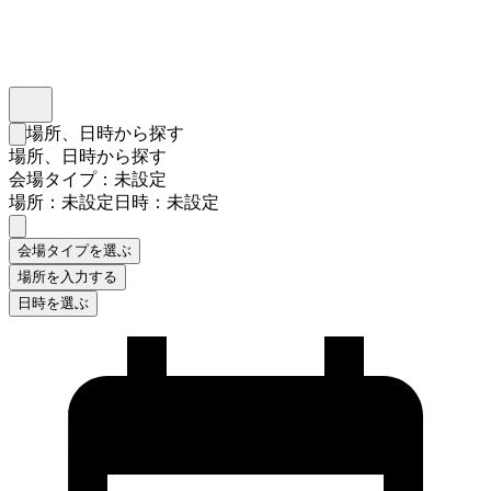
インスタベース
メニュー
場所、日時から探す
検索フォームを閉じる
場所、日時から探す
会場タイプ：未設定
場所：未設定
日時：未設定
会場タイプを選ぶ
場所を入力する
日時を選ぶ