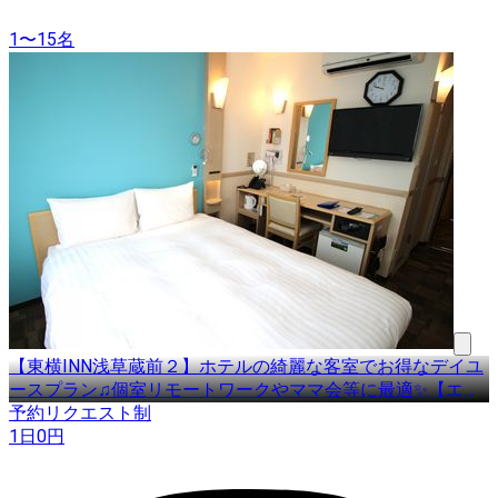
1〜15名
【東横INN浅草蔵前２】ホテルの綺麗な客室でお得なデイユ
ースプラン♫個室リモートワークやママ会等に最適✨【エ
…
予約リクエスト制
1日
0
円