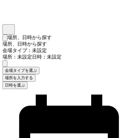
インスタベース
メニュー
場所、日時から探す
検索フォームを閉じる
場所、日時から探す
会場タイプ：未設定
場所：未設定
日時：未設定
会場タイプを選ぶ
場所を入力する
日時を選ぶ