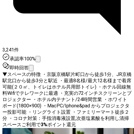
3,241件
承認率100%
即時回答
▼スペースの特徴 ・京阪京橋駅片町口から徒歩1分、JR京橋
駅北口から徒歩3分と駅近 ・最適8名様/最大12名様まで着席
可能(２０㎡、トイレはホテル共用部トイレ) ・ホテル回線無
料Wifiでテレワークに最適 ・充実の72インチスクリーンとプ
ロジェクター ・ホテル内テナント/24時間営業 ・ホワイト
ボード(1800×900) ・MacPC/Iphone&pad からプロジェクタ
ー投影可能 ・リングライト設置 ・ファミリーマート徒歩２
分 ・コロナ対策：手指消毒液設置,次亜塩素酸を利用し清掃
スペースご利用で
3
%
ポイント還元