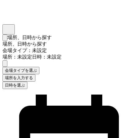
インスタベース
メニュー
場所、日時から探す
検索フォームを閉じる
場所、日時から探す
会場タイプ：未設定
場所：未設定
日時：未設定
会場タイプを選ぶ
場所を入力する
日時を選ぶ