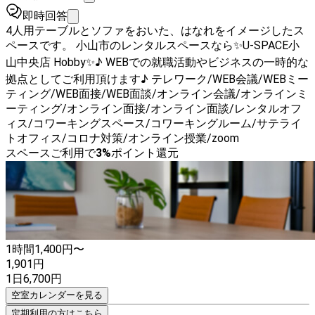
即時回答
4人用テーブルとソファをおいた、はなれをイメージしたス
ペースです。 小山市のレンタルスペースなら✨U-SPACE小
山中央店 Hobby✨♪ WEBでの就職活動やビジネスの一時的な
拠点としてご利用頂けます♪ テレワーク/WEB会議/WEBミー
ティング/WEB面接/WEB面談/オンライン会議/オンラインミ
ーティング/オンライン面接/オンライン面談/レンタルオフ
ィス/コワーキングスペース/コワーキングルーム/サテライ
トオフィス/コロナ対策/オンライン授業/zoom
スペースご利用で
3
%
ポイント還元
1時間
1,400
円〜
1,901
円
1日
6,700
円
空室カレンダーを見る
定期利用の方はこちら