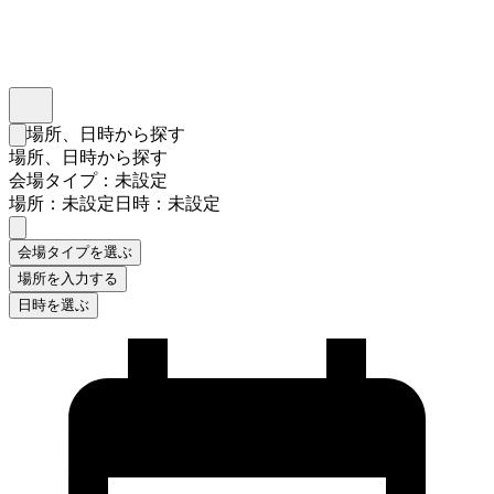
インスタベース
メニュー
場所、日時から探す
検索フォームを閉じる
場所、日時から探す
会場タイプ：未設定
場所：未設定
日時：未設定
会場タイプを選ぶ
場所を入力する
日時を選ぶ