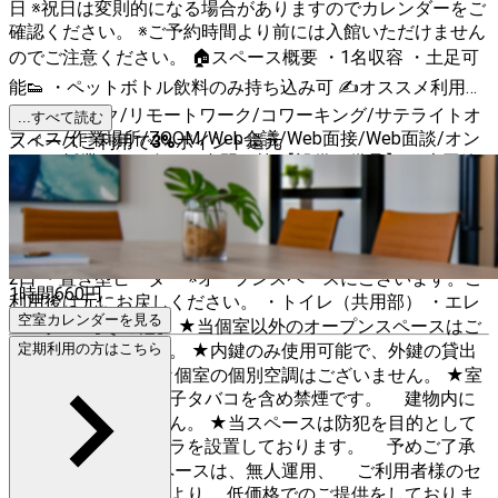
日 ※祝日は変則的になる場合がありますのでカレンダーをご
確認ください。 ※ご予約時間より前には入館いただけません
のでご注意ください。 🏠スペース概要 ・1名収容 ・土足可
能👟 ・ペットボトル飲料のみ持ち込み可 ✍️オススメ利用用
途 テレワーク/リモートワーク/コワーキング/サテライトオ
...すべて読む
フィス/作業場所/ZOOM/Web会議/Web面接/Web面談/オン
スペースご利用で
3
%
ポイント還元
ライン授業/ウェビナー/自習 等 【設備・備品】 ・光回線
Wi-Fi（有線接続不可） ・23.8型モニター
（Acer/EK240YCbi、 端子: HDMI 1.4×1、ミニD-Sub 15ピン
×1） ・HDMIケーブル ・テーブル（幅105cm×奥行60cm）
・デスクチェア ・デスクライト ・ハンガー ・コンセント
2口 ・置き型ヒーター ※オープンスペースにございます。ご
1時間
660
円
利用後は元にお戻しください。 ・トイレ（共用部） ・エレ
空室カレンダーを見る
ベーター 【その他】 ★当個室以外のオープンスペースはご
利用いただけません。 ★内鍵のみ使用可能で、外鍵の貸出
定期利用の方はこちら
はございません。 ★個室の個別空調はございません。 ★室
内、建物内すべて電子タバコを含め禁煙です。 建物内に
喫煙所はございません。 ★当スペースは防犯を目的として
共用部に防犯カメラを設置しております。 予めご了承
ください。 ★当スペースは、無人運用、 ご利用者様のセ
ルフクリーニングにより 低価格でのご提供をしておりま