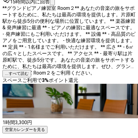
15時間以内に回答
**グランドピアノ練習室 Room２** あなたの音楽の旅をサポ
ートするために、私たちは最高の環境を提供します。片原町
駅から徒歩5分の便利な場所に位置しています。 ** 楽器練習
& 発声練習に最適 ** - ピアノの練習に最適なスペースです。
- 発声練習にもご利用いただけます。 ** 設備 ** - 高品質のピ
アノをご用意しています。 - 快適な練習環境を提供します。
** 定員 ** - 1名様までご利用いただけます。 ** 広さ ** - 6㎡
の広々としたスペースです。 ** アクセス ** - 最寄り駅は片
原町駅で、徒歩5分です。 あなたの音楽の旅をサポートする
ために、私たちは最高の環境を提供します。ぜひ、グランド
ピアノ練習室 Room２をご利用ください。
...すべて読む
スペースご利用で
3
%
ポイント還元
1時間
3,300
円
空室カレンダーを見る