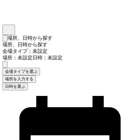
インスタベース
メニュー
場所、日時から探す
検索フォームを閉じる
場所、日時から探す
会場タイプ：未設定
場所：未設定
日時：未設定
会場タイプを選ぶ
場所を入力する
日時を選ぶ