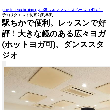
jabv fitness boxing gym 鏡つきレンタルスペース（41㎡）
予約リクエスト制
直前割
早割
駅ちかで便利。レッスンで好
評！大きな鏡のある広々ヨガ
(ホットヨガ可)、ダンススタ
ジオ