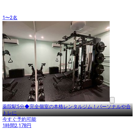
1〜2名
薬院駅5分◆完全個室の本格レンタルジム！パーソナルや合
トレに
今すぐ予約可能
1時間
2,178
円