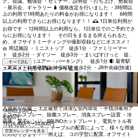
グ、会議、勉強会 ・セミナー、説明会 ・打ち上げ、懇親会
・展示会、ギャラリー 🧳 価格改定を行いました ・3時間以
上の利用で1時間あたりの料金がお得になります！ 6時間
以上の利用でさらにお得になります！！ 🕰️ 1日単位利用が
お得です ・12時間以上の利用なら、1日単位でのご予約でさ
らにお得になります！ その日をまるまる抑えられるた
め、オフサイトミーティングや撮影収録などにオススメ！
🧺 周辺施設 ・ミニストップ 徒歩1分 ・ファミリーマー
ト 徒歩2分 ・ダイソー 徒歩3分 ・まいばすけっと 徒歩
7分 ・駐車場（ユアー・パーキング） 徒歩1分 🌒 最寄駅
...すべて読む
・東京メトロ半蔵門線 神保町駅 徒歩2分 ・JR中央線(快速)
スペースご利用で
3
%
ポイント還元
御茶ノ水駅 徒歩8分 ・東京メトロ千代田線 新御茶ノ水駅 徒
歩8分 ♟️ スペースについて ・落ち着きあるカフェのような
シックでモダンな内装 ・モニターやホワイトボード完備 ・
可動式の広々テーブルがあるので勉強会やお教室のご利用に
も ・ドアの施錠にはスマートロックを採用し、スムーズな
入退室が可能 ・土足厳禁で清潔な室内環境 ・手指消毒用ア
1時間
2,200
円〜
ルコールスプレー、除菌スプレー、消臭スプレー設置 ・冷
4,400
円
蔵庫、電子レンジ、BRUNOホットプレート、電気ケトル有
1日
26,400
円
〜
30,800
円
り 🎱 注目トピック ・テーブルの配置によって、様々な用途
空室カレンダーを見る
に対応できます！ 例えば、 コの字型に配置…オフサイト