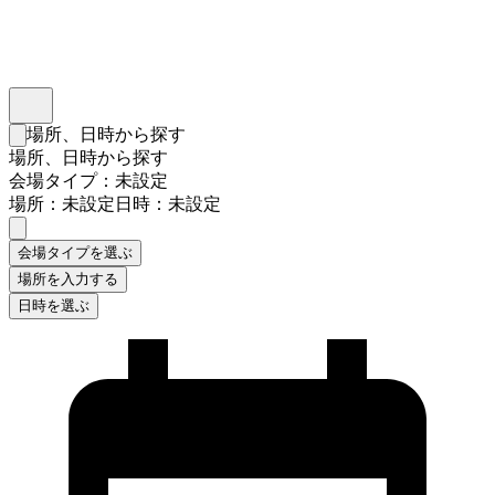
インスタベース
メニュー
場所、日時から探す
検索フォームを閉じる
場所、日時から探す
会場タイプ：未設定
場所：未設定
日時：未設定
会場タイプを選ぶ
場所を入力する
日時を選ぶ