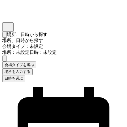
インスタベース
メニュー
場所、日時から探す
検索フォームを閉じる
場所、日時から探す
会場タイプ：未設定
場所：未設定
日時：未設定
会場タイプを選ぶ
場所を入力する
日時を選ぶ