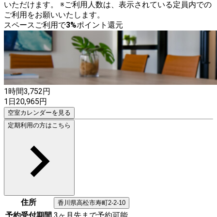
いただけます。 ※ご利用人数は、表示されている定員内での
ご利用をお願いいたします。
スペースご利用で
3
%
ポイント還元
1時間
3,752
円
1日
20,965
円
空室カレンダーを見る
定期利用の方はこちら
住所
香川県
高松市
寿町2-2-10
予約受付期間
3ヶ月先まで予約可能