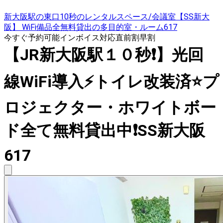
新大阪駅の東口10秒のレンタルスペース/会議室【SS新大
阪】 WiFi備品全無料貸出の多目的室・ルーム617
今すぐ予約可能
インボイス対応
直前割
早割
【JR新大阪駅１０秒❗️】光回
線WiFi導入⚡️トイレ改装済⭐️プ
ロジェクター・ホワイトボー
ド全て無料貸出中❗️SS新大阪
617