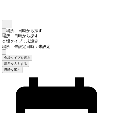
インスタベース
メニュー
場所、日時から探す
検索フォームを閉じる
場所、日時から探す
会場タイプ：未設定
場所：未設定
日時：未設定
会場タイプを選ぶ
場所を入力する
日時を選ぶ