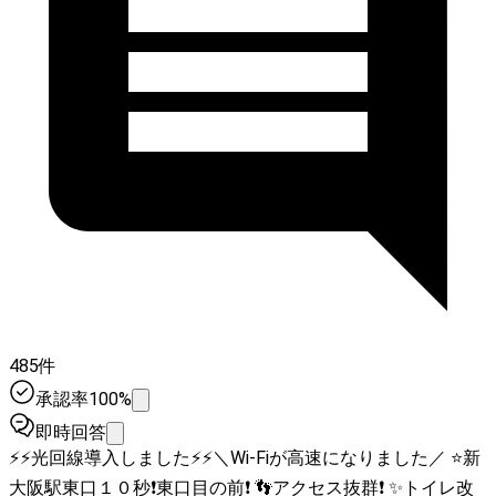
485件
承認率100%
即時回答
⚡️⚡️光回線導入しました⚡️⚡️＼Wi-Fiが高速になりました／ ⭐️新
大阪駅東口１０秒❗️東口目の前❗️ 👣アクセス抜群❗️ ✨トイレ改