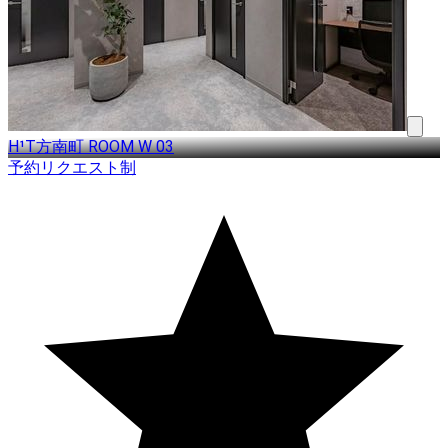
H¹T方南町 ROOM W 03
予約リクエスト制