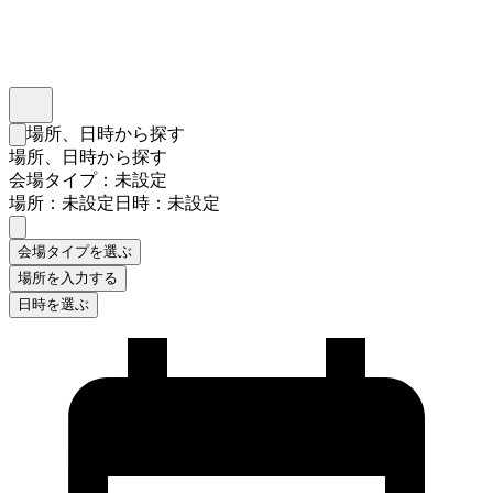
インスタベース
メニュー
場所、日時から探す
検索フォームを閉じる
場所、日時から探す
会場タイプ：未設定
場所：未設定
日時：未設定
会場タイプを選ぶ
場所を入力する
日時を選ぶ