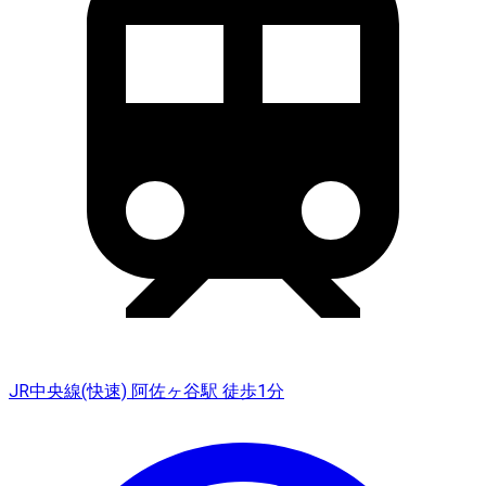
JR中央線(快速) 阿佐ヶ谷駅 徒歩1分