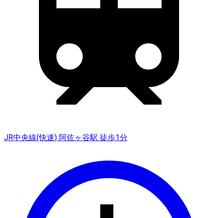
JR中央線(快速) 阿佐ヶ谷駅 徒歩1分