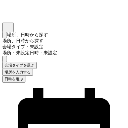
インスタベース
メニュー
場所、日時から探す
検索フォームを閉じる
場所、日時から探す
会場タイプ：未設定
場所：未設定
日時：未設定
会場タイプを選ぶ
場所を入力する
日時を選ぶ