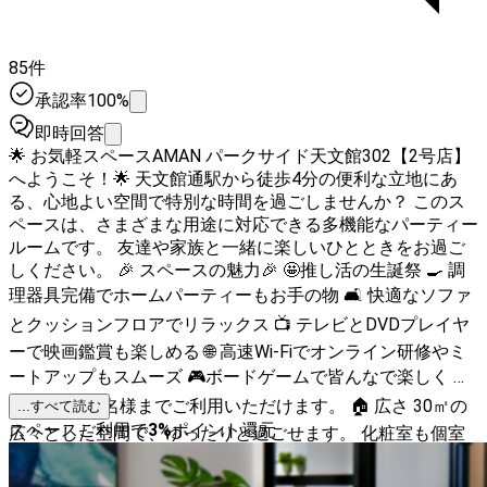
85件
承認率100%
即時回答
🌟 お気軽スペースAMAN パークサイド天文館302【2号店】
へようこそ！🌟 天文館通駅から徒歩4分の便利な立地にあ
る、心地よい空間で特別な時間を過ごしませんか？ このス
ペースは、さまざまな用途に対応できる多機能なパーティー
ルームです。 友達や家族と一緒に楽しいひとときをお過ご
しください。 🎉 スペースの魅力🎉 🤩推し活の生誕祭 🍳 調
理器具完備でホームパーティーもお手の物 🛋️ 快適なソファ
とクッションフロアでリラックス 📺 テレビとDVDプレイヤ
ーで映画鑑賞も楽しめる 🌐 高速Wi-Fiでオンライン研修やミ
ートアップもスムーズ 🎮ボードゲームで皆んなで楽しく 👥
定員 最大14名様までご利用いただけます。 🏠 広さ 30㎡の
...すべて読む
スペースご利用で
3
%
ポイント還元
広々とした空間で、ゆったりと過ごせます。 化粧室も個室
であります。 🎈 おすすめの利用シーン - 交流会・ミートア
ップで新しい出会いを - 女子会でおしゃべりと美味しい料理