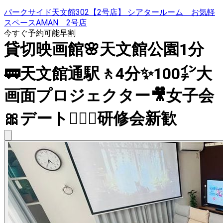
パークサイド天文館302【2号店】 シアタールーム お気軽
スペースAMAN 2号店
今すぐ予約可能
早割
貸切映画館🌸天文館公園1分
🚃天文館通駅🚶4分✨100㌅大
画面プロジェクター🎥女子会
🎀デート👨‍❤‍👨研修会新歓