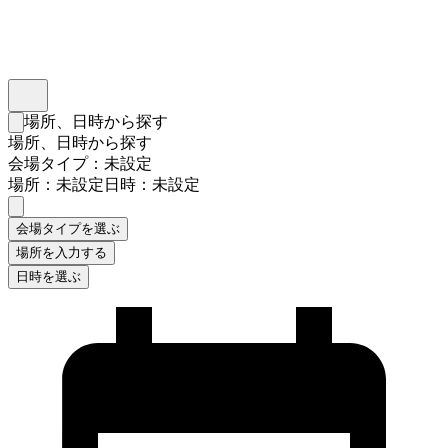
インスタベース
メニュー
場所、日時から探す
検索フォームを閉じる
場所、日時から探す
会場タイプ：未設定
場所：未設定
日時：未設定
会場タイプを選ぶ
場所を入力する
日時を選ぶ