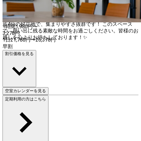
を楽しむ - ワークショップや美容レッスンでスキルアップ -
誕生日会やホームパーティーで特別な日を祝う - オンライン
研修や勉強会で知識を深める 🚶 アクセス 天文館通駅から徒
歩4分の好立地で、集まりやすさ抜群です！ このスペース
1時間
1,980
円〜
で、思い出に残る素敵な時間をお過ごしください。皆様のお
3,278
円
越しを心よりお待ちしております！✨
1日
21,780
円
〜
26,378
円
早割
割引価格を見る
空室カレンダーを見る
定期利用の方はこちら