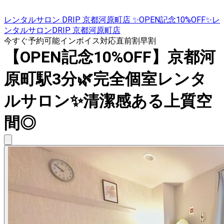
レンタルサロン DRIP 京都河原町店 ✨OPEN記念10%OFF✨レ
ンタルサロンDRIP 京都河原町店
今すぐ予約可能
インボイス対応
直前割
早割
【OPEN記念10%OFF】京都河
原町駅3分🌿完全個室レンタ
ルサロン✨清潔感ある上質空
間◎