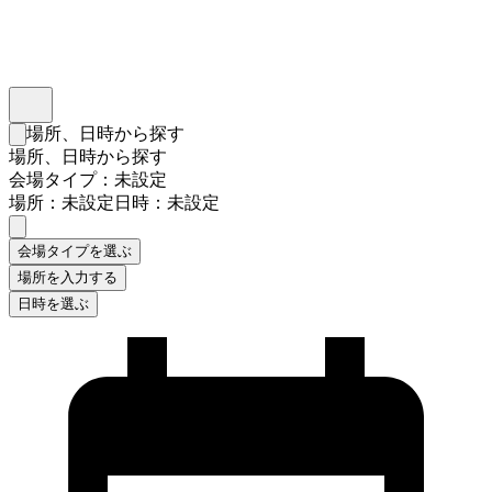
インスタベース
メニュー
場所、日時から探す
検索フォームを閉じる
場所、日時から探す
会場タイプ：未設定
場所：未設定
日時：未設定
会場タイプを選ぶ
場所を入力する
日時を選ぶ