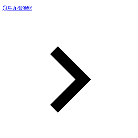
🪞烏丸御池駅