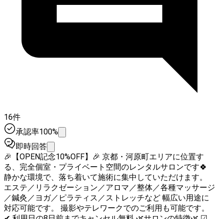
16件
承認率100%
即時回答
🎉【OPEN記念10%OFF】🎉 京都・河原町エリアに位置す
る、完全個室・プライベート空間のレンタルサロンです🍀
静かな環境で、落ち着いて施術に集中していただけます。
エステ／リラクゼーション／アロマ／整体／各種マッサージ
／鍼灸／ヨガ／ピラティス／ストレッチなど 幅広い用途に
対応可能です。 撮影やテレワークでのご利用も可能です。
✔ 利用日の8日前までキャンセル無料 🌿サロンの特徴🌿 ☑