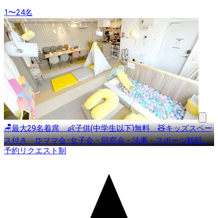
1〜24名
🪑最大29名着席 👶子供(中学生以下)無料 🧸キッズスペー
ス付き 🍺ママ会･女子会・同窓会・法事・スポーツ観戦
…
予約リクエスト制