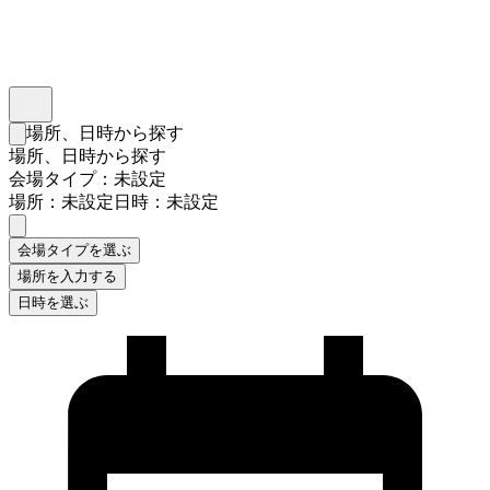
インスタベース
メニュー
場所、日時から探す
検索フォームを閉じる
場所、日時から探す
会場タイプ：未設定
場所：未設定
日時：未設定
会場タイプを選ぶ
場所を入力する
日時を選ぶ