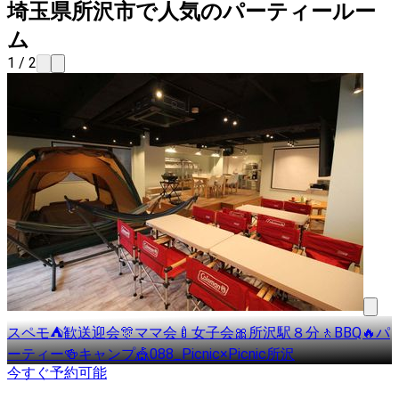
埼玉県所沢市で人気のパーティールー
ム
1 / 2
スペモ⛺歓送迎会🎊ママ会🍼女子会🎀所沢駅８分🚶BBQ🔥パ
ーティー🍻キャンプ🎪088_Picnic×Picnic所沢
今すぐ予約可能