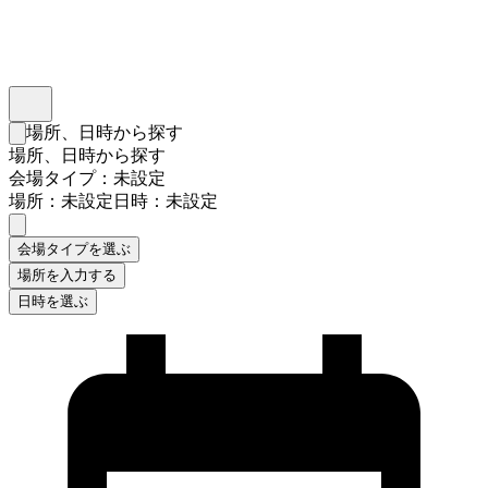
インスタベース
メニュー
場所、日時から探す
検索フォームを閉じる
場所、日時から探す
会場タイプ：未設定
場所：未設定
日時：未設定
会場タイプを選ぶ
場所を入力する
日時を選ぶ