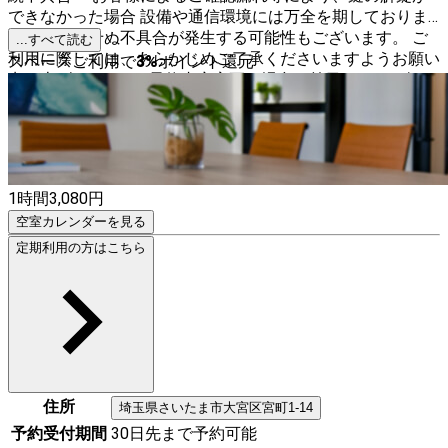
できなかった場合 設備や通信環境には万全を期しておりま
すが、予期せぬ不具合が発生する可能性もございます。 ご
...すべて読む
利用に際しては、あらかじめご了承くださいますようお願い
スペースご利用で
3
%
ポイント還元
申し上げます。 ※ご予約内容変更の場合は前日までにお知ら
せください。
1時間
3,080
円
空室カレンダーを見る
定期利用の方はこちら
住所
埼玉県
さいたま市大宮区
宮町1-14
予約受付期間
30日先まで予約可能