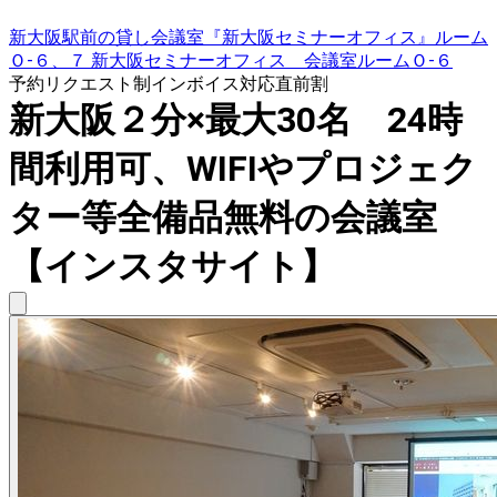
新大阪駅前の貸し会議室『新大阪セミナーオフィス』ルーム
Ｏ-６、７ 新大阪セミナーオフィス 会議室ルームＯ-６
予約リクエスト制
インボイス対応
直前割
新大阪２分×最大30名 24時
間利用可、WIFIやプロジェク
ター等全備品無料の会議室
【インスタサイト】