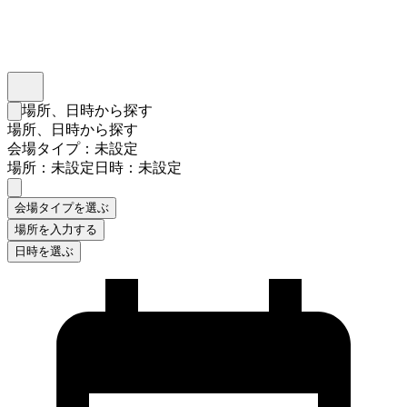
インスタベース
メニュー
場所、日時から探す
検索フォームを閉じる
場所、日時から探す
会場タイプ：未設定
場所：未設定
日時：未設定
会場タイプを選ぶ
場所を入力する
日時を選ぶ