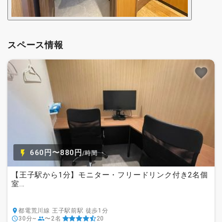
スペース情報
660円〜880円
/時間
【王子駅から1分】モニター・フリードリンク付き2名個
室...
都電荒川線 王子駅前駅 徒歩1分
30分~
〜2名
20