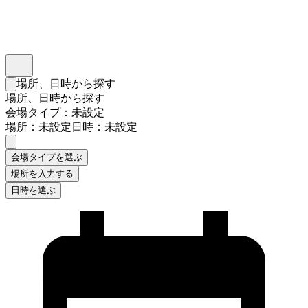
インスタベース
メニュー
場所、日時から探す
検索フォームを閉じる
場所、日時から探す
会場タイプ：未設定
場所：未設定
日時：未設定
会場タイプを選ぶ
場所を入力する
日時を選ぶ