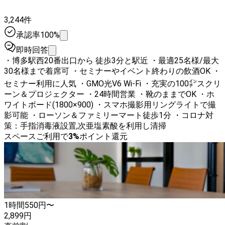
3,244件
承認率100%
即時回答
・博多駅西20番出口から 徒歩3分と駅近 ・最適25名様/最大
30名様まで着席可 ・セミナーやイベント終わりの飲酒OK ・
セミナー利用に人気 ・GMO光V6 Wi-Fi ・充実の100㌅スクリ
ーン＆プロジェクター ・24時間営業 ・靴のままでOK ・ホ
ワイトボード(1800×900) ・スマホ撮影用リングライトで撮
影可能 ・ローソン＆ファミリーマート徒歩1分 ・コロナ対
策：手指消毒液設置,次亜塩素酸を利用し清掃
スペースご利用で
3
%
ポイント還元
1時間
550
円〜
2,899
円