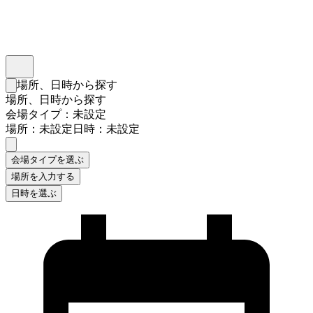
インスタベース
メニュー
場所、日時から探す
検索フォームを閉じる
場所、日時から探す
会場タイプ：未設定
場所：未設定
日時：未設定
会場タイプを選ぶ
場所を入力する
日時を選ぶ