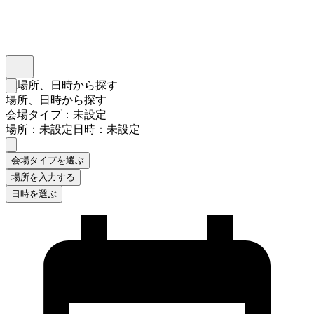
インスタベース
メニュー
場所、日時から探す
検索フォームを閉じる
場所、日時から探す
会場タイプ：未設定
場所：未設定
日時：未設定
会場タイプを選ぶ
場所を入力する
日時を選ぶ