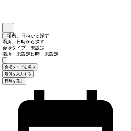
インスタベース
メニュー
場所、日時から探す
検索フォームを閉じる
場所、日時から探す
会場タイプ：未設定
場所：未設定
日時：未設定
会場タイプを選ぶ
場所を入力する
日時を選ぶ