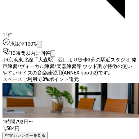
11件
承認率100%
10時間以内に回答
JR京浜東北線「大森駅」西口より徒歩3分の駅近スタジオ 発
声練習/ヴォーカル練習/楽器練習等 ウッド調が特徴の使い
やすいサイズの音楽練習用(ANNEX booth2)です｡
スペースご利用で
3
%
ポイント還元
1時間
792
円〜
1,584
円
空室カレンダーを見る