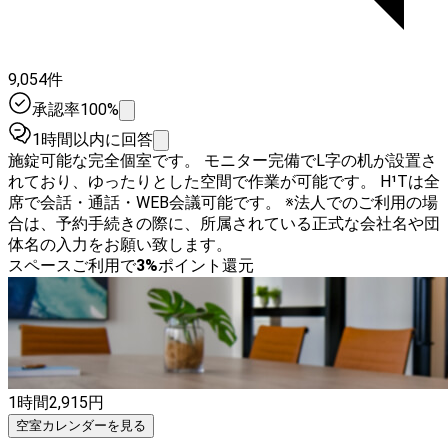
9,054件
承認率100%
1時間以内に回答
施錠可能な完全個室です。 モニター完備でL字の机が設置さ
れており、ゆったりとした空間で作業が可能です。 H¹Tは全
席で会話・通話・WEB会議可能です。 ※法人でのご利用の場
合は、予約手続きの際に、所属されている正式な会社名や団
体名の入力をお願い致します。
スペースご利用で
3
%
ポイント還元
1時間
2,915
円
空室カレンダーを見る