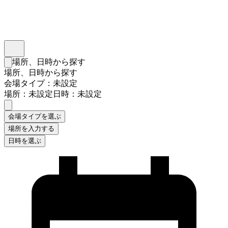
インスタベース
メニュー
場所、日時から探す
検索フォームを閉じる
場所、日時から探す
会場タイプ：未設定
場所：未設定
日時：未設定
会場タイプを選ぶ
場所を入力する
日時を選ぶ