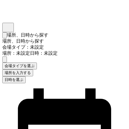
インスタベース
メニュー
場所、日時から探す
検索フォームを閉じる
場所、日時から探す
会場タイプ：未設定
場所：未設定
日時：未設定
会場タイプを選ぶ
場所を入力する
日時を選ぶ