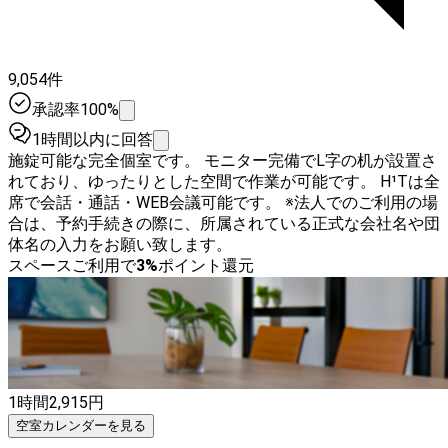
9,054件
承認率100%
1時間以内に回答
施錠可能な完全個室です。 モニター完備でL字の机が設置さ
れており、ゆったりとした空間で作業が可能です。 H¹Tは全
席で会話・通話・WEB会議可能です。 ※法人でのご利用の場
合は、予約手続きの際に、所属されている正式な会社名や団
体名の入力をお願い致します。
スペースご利用で
3
%
ポイント還元
1時間
2,915
円
空室カレンダーを見る