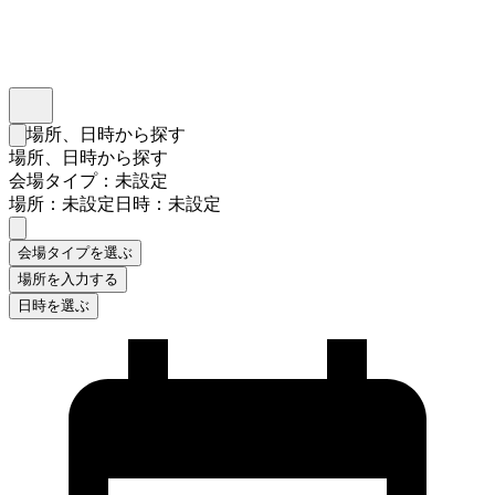
インスタベース
メニュー
場所、日時から探す
検索フォームを閉じる
場所、日時から探す
会場タイプ：未設定
場所：未設定
日時：未設定
会場タイプを選ぶ
場所を入力する
日時を選ぶ