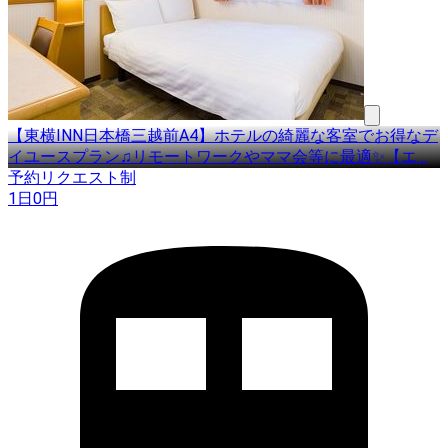
【東横INN日本橋三越前A4】ホテルの綺麗な客室でお得なデ
イユースプラン♫リモートワークやママ会等に最適✨【エ
…
予約リクエスト制
1日
0
円