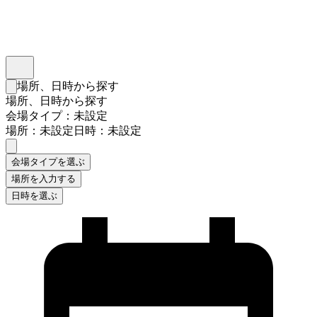
インスタベース
メニュー
場所、日時から探す
検索フォームを閉じる
場所、日時から探す
会場タイプ：未設定
場所：未設定
日時：未設定
会場タイプを選ぶ
場所を入力する
日時を選ぶ