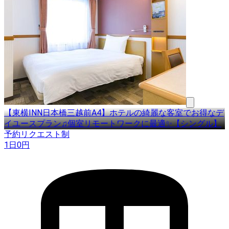
【東横INN日本橋三越前A4】ホテルの綺麗な客室でお得なデ
イユースプラン♫個室リモートワークに最適✨【シングル】
予約リクエスト制
1日
0
円