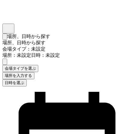
インスタベース
メニュー
場所、日時から探す
検索フォームを閉じる
場所、日時から探す
会場タイプ：未設定
場所：未設定
日時：未設定
会場タイプを選ぶ
場所を入力する
日時を選ぶ