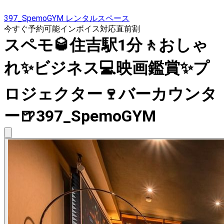
397_SpemoGYM レンタルスペース
今すぐ予約可能
インボイス対応
直前割
スペモ🥃住吉駅1分🚶おしゃ
れ✨️ビジネス💻️映画鑑賞✨プ
ロジェクター🍷バーカウンタ
ー🍺397_SpemoGYM