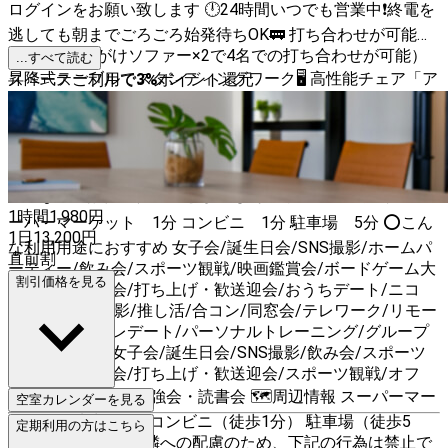
ログインをお願い致します 🕛24時間いつでも営業中❗終電を
逃しても朝までごろごろ始発待ちOK🚃 打ち合わせが可能な
BOX席（2名がけソファー×2で4名での打ち合わせが可能）
...すべて読む
昇降式テーブルでスタンディングワーク🖥 高性能チェア「ア
スペースご利用で
3
%
ポイント還元
ーロンチェア」で長時間のデスクワークも快適💺 エヴォル
ギアのオール・イン・ワンラック導入💪ビッグスリーを存分
に鍛えてください！ 施術台あり🛌ボディメンテナンス機器
も充実 🕛24時間いつでも使用可能❗ ⚡Wi-Fi環境完備📣 📱各種
SNSなどの配信スタジオとしても利用可能👀 🗺周辺情報 ス
1時間
1,980
円
ーパーマーケット 1分 コンビニ 1分 駐車場 5分 ⭕こん
1日
13,200
円
な利用用途におすすめ 女子会/誕生日会/SNS撮影/ホームパ
直前割
ーティー/飲み会/スポーツ観戦/映画鑑賞会/ボードゲーム大
割引価格を見る
会/結婚式二次会/打ち上げ・歓送迎会/おうちデート/ニコ
生、Youtube撮影/推し活/合コン/同窓会/テレワーク/リモー
トワーク/筋トレデート/パーソナルトレーニング/グループ
トレーニング/女子会/誕生日会/SNS撮影/飲み会/スポーツ
観戦/映画鑑賞会/打ち上げ・歓送迎会/スポーツ観戦/オフ
会・交流会/占い/勉強会・読書会 🗺周辺情報 スーパーマー
空室カレンダーを見る
ケット（徒歩1分） コンビニ（徒歩1分） 駐車場（徒歩5
定期利用の方はこちら
分） 🚫禁止事項 近隣への配慮のため、下記の行為は禁止で