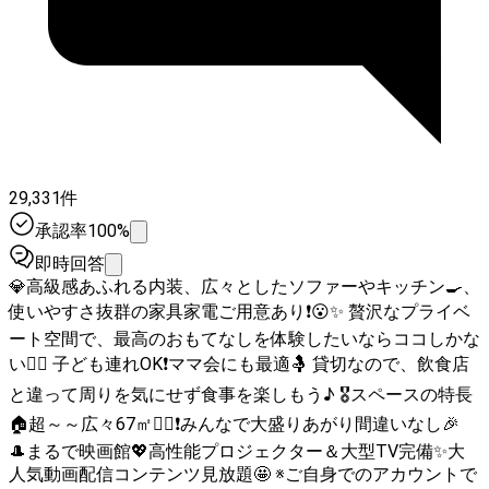
29,331件
承認率100%
即時回答
💎高級感あふれる内装、広々としたソファーやキッチン🍳、
使いやすさ抜群の家具家電ご用意あり❗😮✨ 贅沢なプライベ
ート空間で、最高のおもてなしを体験したいならココしかな
い❤️‍🔥 子ども連れOK❗ママ会にも最適🤱 貸切なので、飲食店
と違って周りを気にせず食事を楽しもう♪ 🎖スペースの特長
🏠超～～広々67㎡🙆‍♂❗みんなで大盛りあがり間違いなし🎉
🎩まるで映画館💖高性能プロジェクター＆大型TV完備✨大
人気動画配信コンテンツ見放題🤩 ※ご自身でのアカウントで