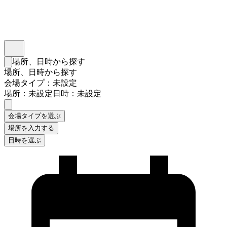
インスタベース
メニュー
場所、日時から探す
検索フォームを閉じる
場所、日時から探す
会場タイプ：未設定
場所：未設定
日時：未設定
会場タイプを選ぶ
場所を入力する
日時を選ぶ