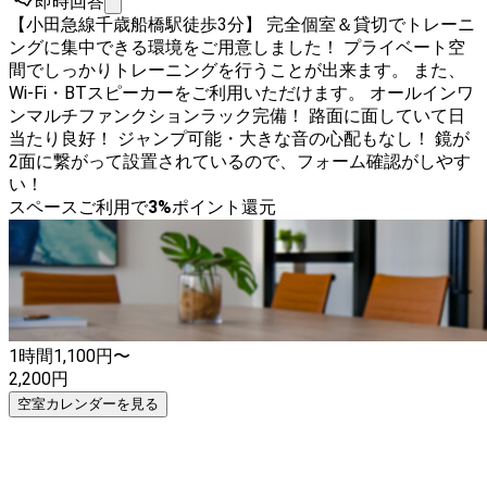
即時回答
【小田急線千歳船橋駅徒歩3分】 完全個室＆貸切でトレーニ
ングに集中できる環境をご用意しました！ プライベート空
間でしっかりトレーニングを行うことが出来ます。 また、
Wi-Fi・BTスピーカーをご利用いただけます。 オールインワ
ンマルチファンクションラック完備！ 路面に面していて日
当たり良好！ ジャンプ可能・大きな音の心配もなし！ 鏡が
2面に繋がって設置されているので、フォーム確認がしやす
い！
スペースご利用で
3
%
ポイント還元
1時間
1,100
円〜
2,200
円
空室カレンダーを見る