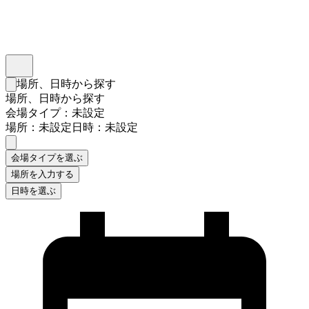
インスタベース
メニュー
場所、日時から探す
検索フォームを閉じる
場所、日時から探す
会場タイプ：未設定
場所：未設定
日時：未設定
会場タイプを選ぶ
場所を入力する
日時を選ぶ