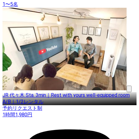
1〜5名
JR 代々木 Sta. 3min｜Rest with yours well-equipped room
A/B｜1/2レンタル
予約リクエスト制
1時間
1,980
円