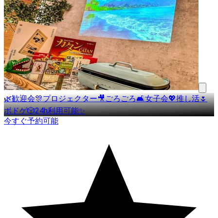
🌿歓迎会🎊プロジェクター🎥ごろごろ🛋女子会💖推し活🌷
ボドゲ🎲24h利用可能✨
今すぐ予約可能