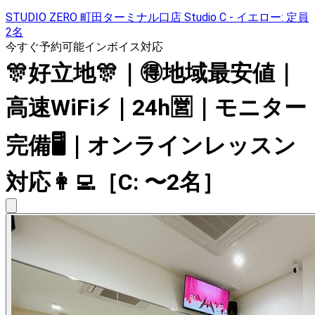
STUDIO ZERO 町田ターミナル口店 Studio C - イエロー: 定員
2名
今すぐ予約可能
インボイス対応
🎊好立地🎊｜🉐地域最安値｜
高速WiFi⚡｜24h🈺｜モニター
完備🖥｜オンラインレッスン
対応👩‍💻［C: 〜2名］