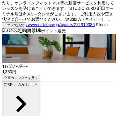
たり、オンラインフィットネス等の動画サービスを利用して
レッスンを受けることができます。 STUDIO ZERO 町田ター
ミナル店は4つのスタジオがございます。 ご利用人数や空き
状況に合わせてお選びください。 Studio A（ネイビー）: 定
員4名
https://www.instabase.jp/space/272919089
Studio
...すべて読む
B（ピンク）: 定員2名
スペースご利用で
3
%
ポイント還元
https://www.instabase.jp/space/7660979163
Studio C（イ
エロー）: 定員2名
https://www.instabase.jp/space/8379353600
Studio D（ス
トライプ）: 定員2名
https://www.instabase.jp/space/2051312792
1時間
770
円〜
1,353
円
空室カレンダーを見る
定期利用の方はこちら