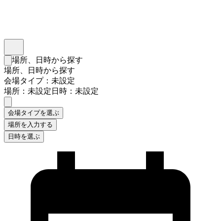
インスタベース
メニュー
場所、日時から探す
検索フォームを閉じる
場所、日時から探す
会場タイプ：未設定
場所：未設定
日時：未設定
会場タイプを選ぶ
場所を入力する
日時を選ぶ