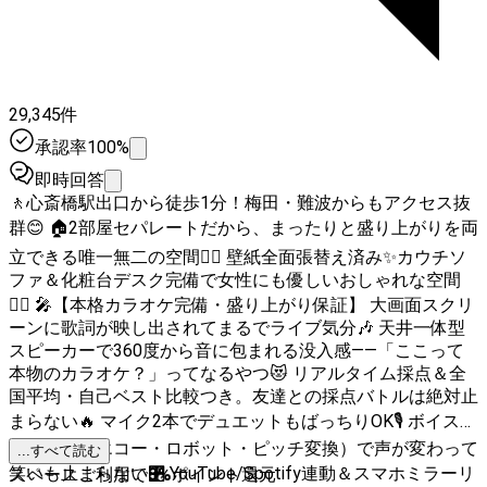
29,345件
承認率100%
即時回答
🚶心斎橋駅出口から徒歩1分！梅田・難波からもアクセス抜
群😊 🏠2部屋セパレートだから、まったりと盛り上がりを両
立できる唯一無二の空間❤️‍🔥 壁紙全面張替え済み✨カウチソ
ファ＆化粧台デスク完備で女性にも優しいおしゃれな空間
🙆‍♀️ 🎤【本格カラオケ完備・盛り上がり保証】 大画面スクリ
ーンに歌詞が映し出されてまるでライブ気分🎶 天井一体型
スピーカーで360度から音に包まれる没入感——「ここって
本物のカラオケ？」ってなるやつ😻 リアルタイム採点＆全
国平均・自己ベスト比較つき。友達との採点バトルは絶対止
まらない🔥 マイク2本でデュエットもばっちりOK🎙 ボイスエ
フェクト（エコー・ロボット・ピッチ変換）で声が変わって
...すべて読む
笑いも止まらない🎛 YouTube/Spotify連動＆スマホミラーリ
スペースご利用で
3
%
ポイント還元