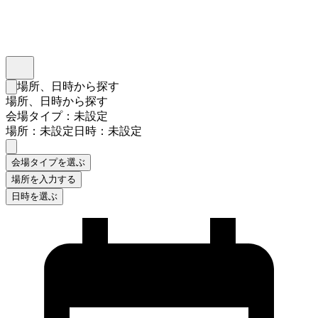
インスタベース
メニュー
場所、日時から探す
検索フォームを閉じる
場所、日時から探す
会場タイプ：未設定
場所：未設定
日時：未設定
会場タイプを選ぶ
場所を入力する
日時を選ぶ