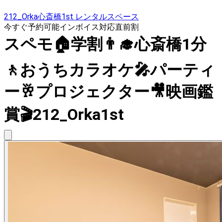
212_Orka心斎橋1st レンタルスペース
今すぐ予約可能
インボイス対応
直前割
スペモ🏠学割👨‍🎓心斎橋1分
🚶おうちカラオケ🎤パーティ
ー🥂プロジェクター🎥映画鑑
賞🎬212_Orka1st