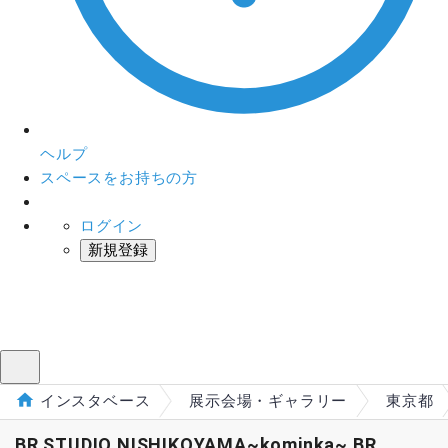
ヘルプ
スペースをお持ちの方
ログイン
新規登録
インスタベース
メニュー
インスタベース
展示会場・ギャラリー
東京都
BR STUDIO NISHIKOYAMA~kominka~ BR