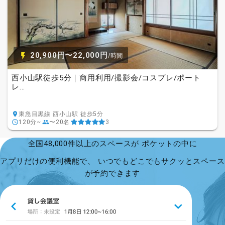
20,900円〜22,000円
/時間
西小山駅徒歩5分｜商用利用/撮影会/コスプレ/ポート
レ...
東急目黒線 西小山駅 徒歩5分
120分~
〜20名
3
全国48,000件以上のスペースが ポケットの中に
アプリだけの便利機能で、 いつでもどこでもサクッとスペース
が予約できます