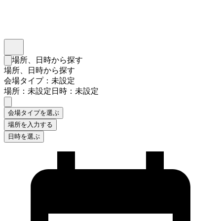
インスタベース
メニュー
場所、日時から探す
検索フォームを閉じる
場所、日時から探す
会場タイプ：未設定
場所：未設定
日時：未設定
会場タイプを選ぶ
場所を入力する
日時を選ぶ