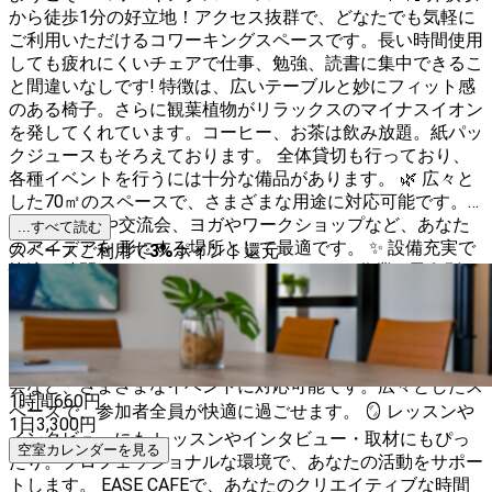
から徒歩1分の好立地！アクセス抜群で、どなたでも気軽に
ご利用いただけるコワーキングスペースです。長い時間使用
しても疲れにくいチェアで仕事、勉強、読書に集中できるこ
と間違いなしです! 特徴は、広いテーブルと妙にフィット感
のある椅子。さらに観葉植物がリラックスのマイナスイオン
を発してくれています。コーヒー、お茶は飲み放題。紙パッ
クジュースもそろえております。 全体貸切も行っており、
各種イベントを行うには十分な備品があります。 🌿 広々と
した70㎡のスペースで、さまざまな用途に対応可能です。
テ レワークや交流会、ヨガやワークショップなど、あなた
...すべて読む
のアイデアを 形にする場所として最適です。 ✨ 設備充実で
スペースご利用で
3
%
ポイント還元
快適な時間を - ソファでリラックスしながら作業 - 男女別の
トイレ完備で安心 - 除菌スプレーで清潔な環境をキープ - エ
アコン完備で一年中快適 - フローリングの床でヨガやワーク
ショップにもぴったり - 自立モニターでプレゼンもスムーズ
🎉 イベントやミートアップにも最適 歓迎会や送別会、懇親
会など、さまざまなイベントに対応可能です。広々としたス
1時間
660
円
ペースで、参加者全員が快適に過ごせます。 🪞 レッスンや
1日
3,300
円
インタビューにも レッスンやインタビュー・取材にもぴっ
空室カレンダーを見る
たり。プロフェッショナルな環境で、あなたの活動をサポー
トします。 EASE CAFEで、あなたのクリエイティブな時間