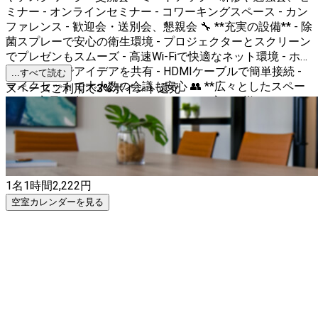
ミナー - オンラインセミナー - コワーキングスペース - カン
ファレンス - 歓迎会・送別会、懇親会 🔧 **充実の設備** - 除
菌スプレーで安心の衛生環境 - プロジェクターとスクリーン
でプレゼンもスムーズ - 高速Wi-Fiで快適なネット環境 - ホワ
イトボードでアイデアを共有 - HDMIケーブルで簡単接続 -
...すべて読む
マイクセットで大人数の会議も安心 👥 **広々としたスペー
スペースご利用で
3
%
ポイント還元
ス** - 定員32名でゆったりとした60㎡の広さ - 様々なレイア
ウトに対応可能 🚶 **アクセス抜群** - 鹿児島中央駅前駅か
ら徒歩1分の便利な立地 TANTO TANTO鹿児島で、ビジネス
も懇親会も充実した時間をお過ごしください。快適な空間と
充実の設備で、皆様のご利用をお待ちしております！✨
1名
1時間
2,222
円
空室カレンダーを見る