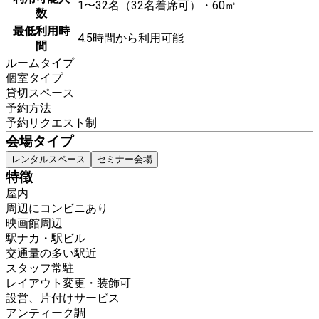
1〜32名（32名着席可）・60㎡
数
最低利用時
4.5時間から利用可能
間
ルームタイプ
個室タイプ
貸切スペース
予約方法
予約リクエスト制
会場タイプ
レンタルスペース
セミナー会場
特徴
屋内
周辺にコンビニあり
映画館周辺
駅ナカ・駅ビル
交通量の多い駅近
スタッフ常駐
レイアウト変更・装飾可
設営、片付けサービス
アンティーク調