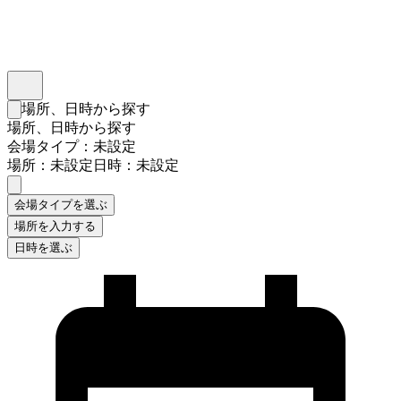
インスタベース
メニュー
場所、日時から探す
検索フォームを閉じる
場所、日時から探す
会場タイプ：未設定
場所：未設定
日時：未設定
会場タイプを選ぶ
場所を入力する
日時を選ぶ