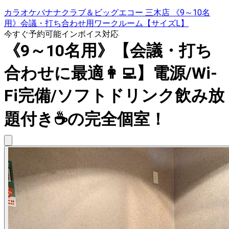
カラオケバナナクラブ＆ビッグエコー 三木店 《9～10名
用》会議・打ち合わせ用ワークルーム【サイズL】
今すぐ予約可能
インボイス対応
《9～10名用》【会議・打ち
合わせに最適👩‍💻】電源/Wi-
Fi完備/ソフトドリンク飲み放
題付き☕️の完全個室！