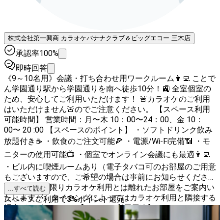
株式会社第一興商 カラオケバナナクラブ＆ビッグエコー 三木店
承認率100%
即時回答
《9～10名用》会議・打ち合わせ用ワークルーム👩‍💻 ことで
ん学園通り駅から学園通りを南へ徒歩10分！🚉 全室個室の
ため、安心してご利用いただけます！ 🚨カラオケのご利用
はいただけません🚨のでご注意ください。 【スペース利用
可能時間】 営業時間：月〜木 10：00〜24：00、金 10：
00〜 20 :00 【スペースのポイント】 ・ソフトドリンク飲み
放題付き☕️ ・飲食のご注文可能🍕 ・電源/Wi-Fi完備📶 ・モ
ニターの使用可能📺 ・個室でオンライン会議にも最適👩‍💻
・ビル内に喫煙ルームあり（電子タバコ可のお部屋のご用意
もございますので、ご希望の場合は事前にお知らせくださ
い） ※可能な限りカラオケ利用とは離れたお部屋をご案内い
...すべて読む
たしますが、タイミングによってはカラオケ利用と隣接する
スペースご利用で
3
%
ポイント還元
場合がございます。 【よくある利用用途】 ・リモートワー
ク／web会議／オンラインレッスン／自主学習／会議・商談