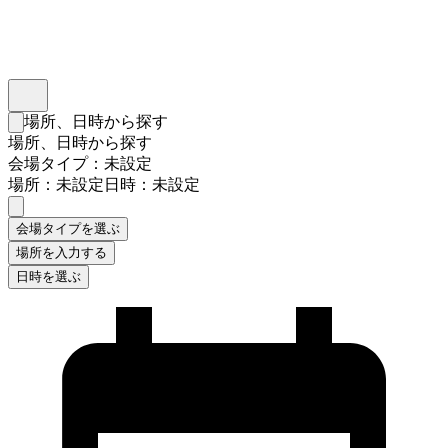
インスタベース
メニュー
場所、日時から探す
検索フォームを閉じる
場所、日時から探す
会場タイプ：未設定
場所：未設定
日時：未設定
会場タイプを選ぶ
場所を入力する
日時を選ぶ