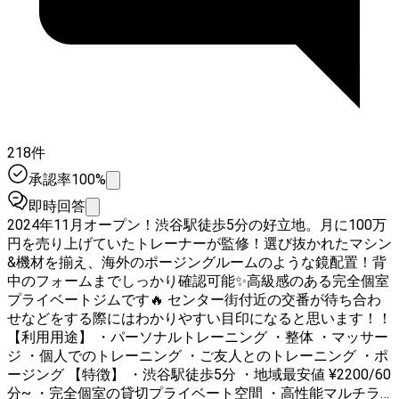
218件
承認率100%
即時回答
2024年11月オープン！渋谷駅徒歩5分の好立地。月に100万
円を売り上げていたトレーナーが監修！選び抜かれたマシン
&機材を揃え、海外のポージングルームのような鏡配置！背
中のフォームまでしっかり確認可能✨高級感のある完全個室
プライベートジムです🔥 センター街付近の交番が待ち合わ
せなどをする際にはわかりやすい目印になると思います！！
【利用用途】 ・パーソナルトレーニング ・整体 ・マッサー
ジ ・個人でのトレーニング ・ご友人とのトレーニング ・ポ
ージング 【特徴】 ・渋谷駅徒歩5分 ・地域最安値 ¥2200/60
分~ ・完全個室の貸切プライベート空間 ・高性能マルチラ