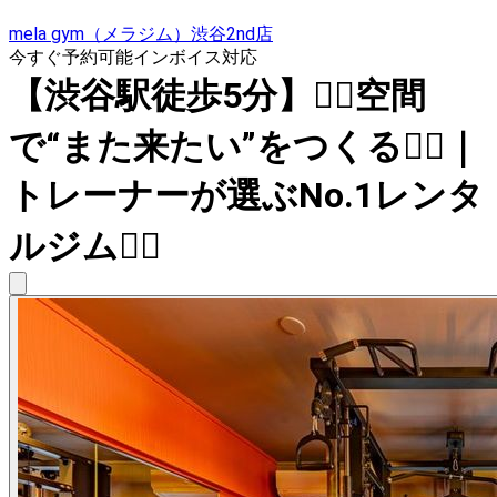
mela gym（メラジム）渋谷2nd店
今すぐ予約可能
インボイス対応
【渋谷駅徒歩5分】❤️‍🔥空間
で“また来たい”をつくる❤️‍🔥｜
トレーナーが選ぶNo.1レンタ
ルジム🏋️‍♀️