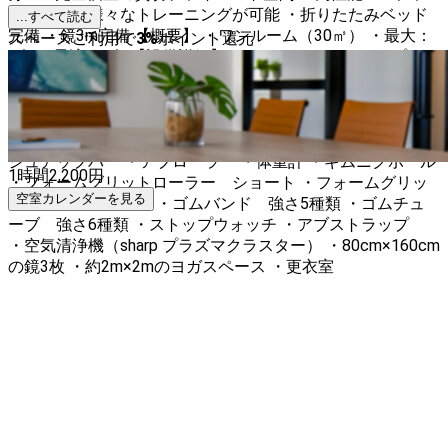
ックにより様々なトレーニングが可能 ・折りたたみベッド
...すべて読む
完備 ・鏡3m完備 【概要】 ・ワンルーム（30㎡） ・最大：
スペースご利用で
3
%
ポイント還元
4名 ・最適：2名 【設備詳細】 ・5in1マルチラック ・プレー
ト220kg ・ラットプルアタッチメント5種類 ・プーリーハン
ドルダブルロウハンドルVバー ・オリンピックバー 20kg
・EZバー ・可変式ダンベル 4~24kgに可変式 ・可変式ケ
トルベル 3.6~18kg ・ヨガマット ・折り畳みベッド ・プッ
シュアップバー ・アブローラー ・体重計 ・ギムニクボール
1時間
2,200
円
・フォームグリットローラー ショート ・フォームグリッ
空室カレンダーを見る
トローラー ロング ・ゴムバンド 強さ5種類 ・ゴムチュ
ーブ 強さ6種類 ・ストップウォッチ ・アブストラップ
・空気清浄機（sharp プラズマクラスター） ・80cm×160cm
の鏡3枚 ・約2m×2mのヨガスペース ・更衣室