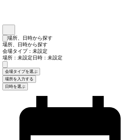
インスタベース
メニュー
場所、日時から探す
検索フォームを閉じる
場所、日時から探す
会場タイプ：未設定
場所：未設定
日時：未設定
会場タイプを選ぶ
場所を入力する
日時を選ぶ