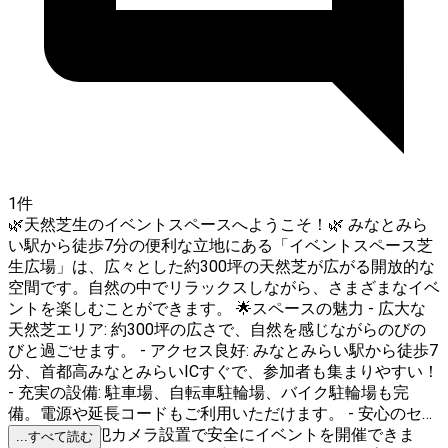
1件
🌿天然芝生のイベントスペースへようこそ！🌿 みなとみら
い駅から徒歩7分の便利な立地にある「イベントスペース芝
生広場」は、広々とした約300坪の天然芝が広がる開放的な
空間です。自然の中でリラックスしながら、さまざまなイベ
ントを楽しむことができます。 🌟スペースの魅力 - 広大な
天然芝エリア: 約300坪の広さで、自然を感じながらのびの
びと過ごせます。 - アクセス良好: みなとみらい駅から徒歩7
分、首都高みなとみらいICすぐで、参加者も集まりやすい！
- 充実の設備: 駐車場、自転車駐輪場、バイク駐輪場も完
備。電源や延長コードもご利用いただけます。 - 安心のセキ
ュリティ: 防犯カメラ設置で安全にイベントを開催できま
...すべて読む